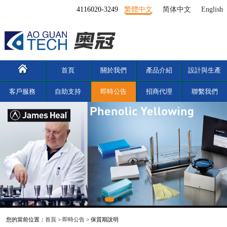
4116020-3249
繁體中文
简体中文
English
首頁
關於我們
產品介紹
設計與生產
客戶服務
自助支持
即時公告
招商代理
聯繫我們
您的當前位置：
首頁
>
即時公告
> 保質期說明