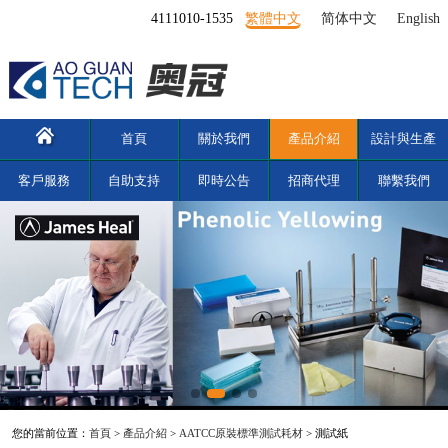
4111010-1535
繁體中文
简体中文
English
首頁
關於我們
產品介紹
設計與生產
客戶服務
自助支持
即時公告
招商代理
聯繫我們
您的當前位置：
首頁
>
產品介紹
>
AATCC原裝標準測試耗材
> 測試紙