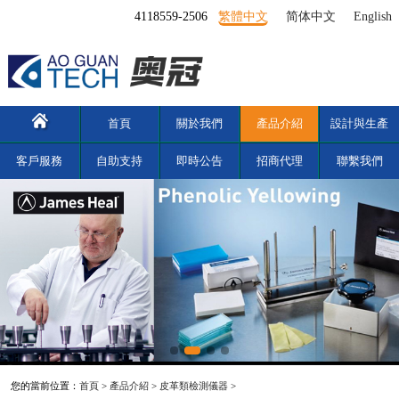
4118559-2506
繁體中文
简体中文
English
首頁
關於我們
產品介紹
設計與生產
客戶服務
自助支持
即時公告
招商代理
聯繫我們
您的當前位置：
首頁
>
產品介紹
>
皮革類檢測儀器
>