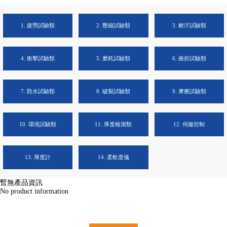
1. 疲勞試驗類
2. 壓縮試驗類
3. 耐汗試驗類
4. 衝擊試驗類
5. 磨耗試驗類
6. 曲折試驗類
7. 防水試驗類
8. 破裂試驗類
9. 摩擦試驗類
10. 環境試驗類
11. 厚度檢測類
12. 伺服控制
13. 厚度計
14. 柔軟度儀
暫無產品資訊
No product information