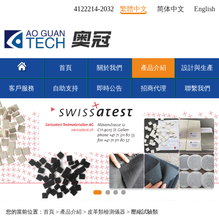
4122214-2032
繁體中文
简体中文
English
首頁
關於我們
產品介紹
設計與生產
客戶服務
自助支持
即時公告
招商代理
聯繫我們
您的當前位置：
首頁
>
產品介紹
>
皮革類檢測儀器
> 壓縮試驗類