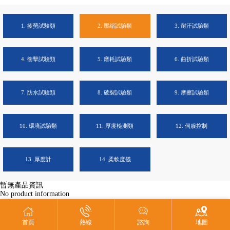
1. 疲勞試驗類
2. 壓縮試驗類
3. 耐汗試驗類
4. 衝擊試驗類
5. 磨耗試驗類
6. 曲折試驗類
7. 防水試驗類
8. 破裂試驗類
9. 摩擦試驗類
10. 環境試驗類
11. 厚度檢測類
12. 伺服控制
13. 厚度計
14. 柔軟度儀
暫無產品資訊
No product information




首頁
熱線
諮詢
地圖