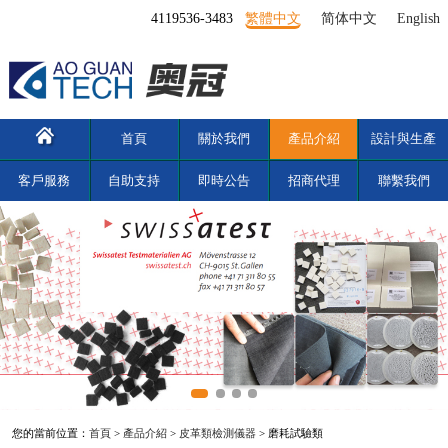
4119536-3483
繁體中文
简体中文
English
首頁
關於我們
產品介紹
設計與生產
客戶服務
自助支持
即時公告
招商代理
聯繫我們
您的當前位置：
首頁
>
產品介紹
>
皮革類檢測儀器
> 磨耗試驗類