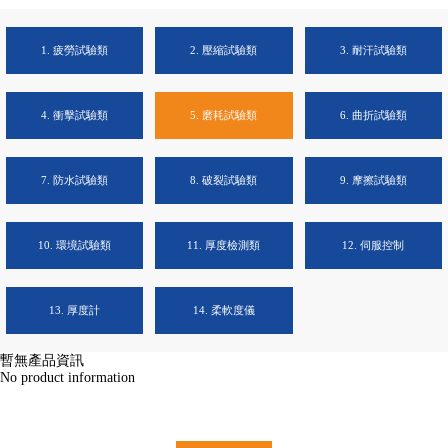
1. 疲勞試驗類
2. 壓縮試驗類
3. 耐汗試驗類
4. 衝擊試驗類
5. 磨耗試驗類
6. 曲折試驗類
7. 防水試驗類
8. 破裂試驗類
9. 摩擦試驗類
10. 環境試驗類
11. 厚度檢測類
12. 伺服控制
13. 厚度計
14. 柔軟度儀
暫無產品資訊
No product information