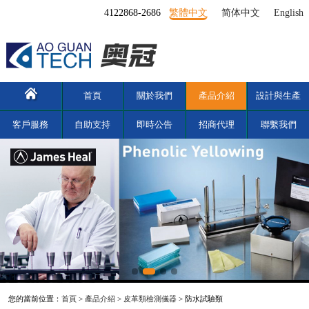
4122868-2686
繁體中文
简体中文
English
首頁
關於我們
產品介紹
設計與生產
客戶服務
自助支持
即時公告
招商代理
聯繫我們
您的當前位置：
首頁
>
產品介紹
>
皮革類檢測儀器
> 防水試驗類