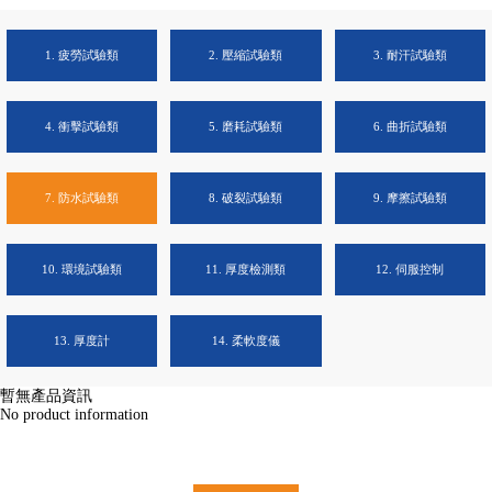
1. 疲勞試驗類
2. 壓縮試驗類
3. 耐汗試驗類
4. 衝擊試驗類
5. 磨耗試驗類
6. 曲折試驗類
7. 防水試驗類
8. 破裂試驗類
9. 摩擦試驗類
10. 環境試驗類
11. 厚度檢測類
12. 伺服控制
13. 厚度計
14. 柔軟度儀
暫無產品資訊
No product information