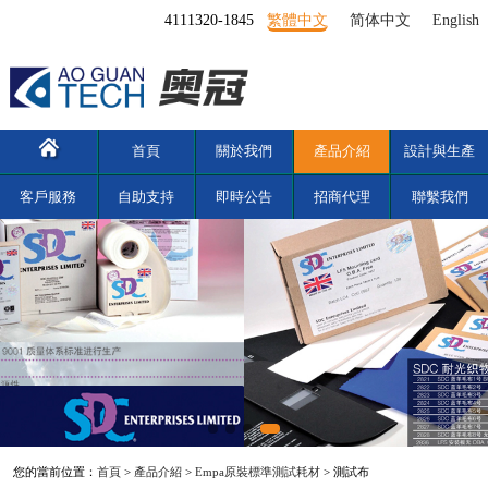
4111320-1845
繁體中文
简体中文
English
首頁
關於我們
產品介紹
設計與生產
客戶服務
自助支持
即時公告
招商代理
聯繫我們
您的當前位置：
首頁
>
產品介紹
>
Empa原裝標準測試耗材
> 測試布